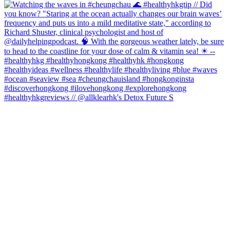
#healthyhkgreviews // @allklearhk's Detox Future S