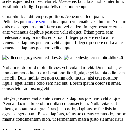
scelerisque nisl consectetur et. Maecenas faucibus mollis interdum.
Vestibulum id ligula porta felis euismod semper.
Curabitur blandit tempus porttitor. Aenean eu leo quam.
Pellentesque
ornare sem
lacinia quam venenatis vestibulum. Nullam
quis risus eget urna mollis ornare vel eu leo. Integer posuere erat a
ante venenatis dapibus posuere velit aliquet. Etiam porta sem
malesuada magna mollis euismod. Integer posuere erat a ante
venenatis dapibus posuere velit aliquet. Integer posuere erat a ante
venenatis dapibus posuere velit aliquet.
Nullam id dolor id nibh ultricies vehicula ut id elit. Duis mollis, est
non commodo luctus, nisi erat porttitor ligula, eget lacinia odio sem
nec elit. Duis mollis, est non commodo luctus, nisi erat porttitor
ligula, eget lacinia odio sem nec elit. Lorem ipsum dolor sit amet,
consectetur adipiscing elit.
Integer posuere erat a ante venenatis dapibus posuere velit aliquet.
Aenean lacinia bibendum nulla sed consectetur. Nulla vitae elit
libero, a pharetra augue. Cras justo odio, dapibus ac facilisis in,
egestas eget quam. Fusce dapibus, tellus ac cursus commodo, tortor
mauris condimentum nibh, ut fermentum massa justo sit amet risus.