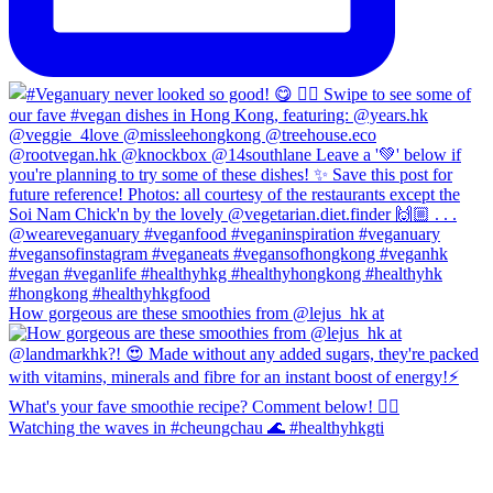
How gorgeous are these smoothies from @lejus_hk at
Watching the waves in #cheungchau 🌊 #healthyhkgti