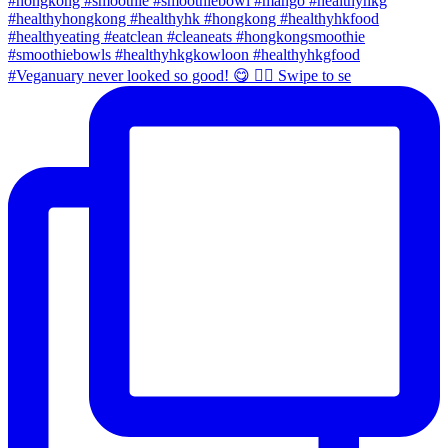
#Veganuary never looked so good! 😋 👉🏼 Swipe to se