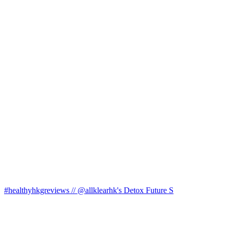
#healthyhkgreviews // @allklearhk's Detox Future S