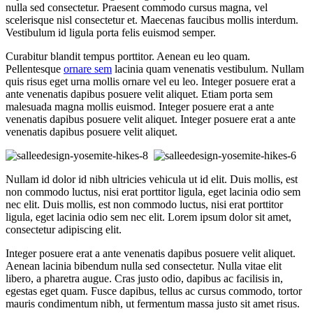
nulla sed consectetur. Praesent commodo cursus magna, vel
scelerisque nisl consectetur et. Maecenas faucibus mollis interdum.
Vestibulum id ligula porta felis euismod semper.
Curabitur blandit tempus porttitor. Aenean eu leo quam.
Pellentesque
ornare sem
lacinia quam venenatis vestibulum. Nullam
quis risus eget urna mollis ornare vel eu leo. Integer posuere erat a
ante venenatis dapibus posuere velit aliquet. Etiam porta sem
malesuada magna mollis euismod. Integer posuere erat a ante
venenatis dapibus posuere velit aliquet. Integer posuere erat a ante
venenatis dapibus posuere velit aliquet.
Nullam id dolor id nibh ultricies vehicula ut id elit. Duis mollis, est
non commodo luctus, nisi erat porttitor ligula, eget lacinia odio sem
nec elit. Duis mollis, est non commodo luctus, nisi erat porttitor
ligula, eget lacinia odio sem nec elit. Lorem ipsum dolor sit amet,
consectetur adipiscing elit.
Integer posuere erat a ante venenatis dapibus posuere velit aliquet.
Aenean lacinia bibendum nulla sed consectetur. Nulla vitae elit
libero, a pharetra augue. Cras justo odio, dapibus ac facilisis in,
egestas eget quam. Fusce dapibus, tellus ac cursus commodo, tortor
mauris condimentum nibh, ut fermentum massa justo sit amet risus.