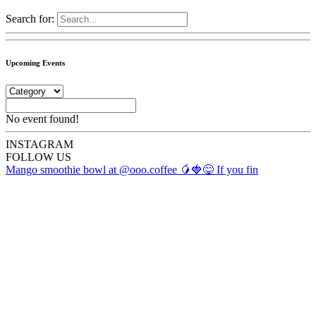
Search for:
Upcoming Events
No event found!
INSTA
GRAM
FOLLOW US
Mango smoothie bowl at @ooo.coffee 🥭🍓😋 If you fin