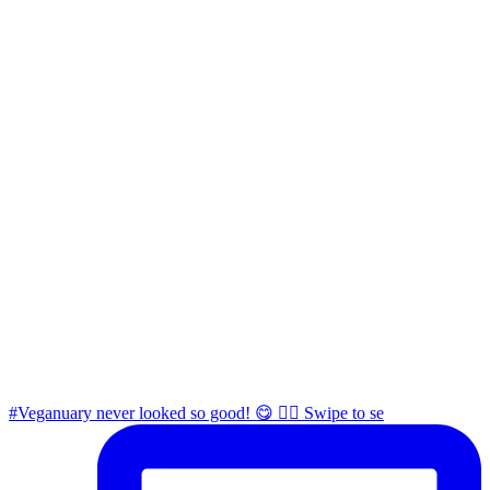
#Veganuary never looked so good! 😋 👉🏼 Swipe to se