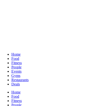
Home
Food
Fitness
People
Events
Gyms
Restaurants
Deals
Home
Food
Fitness
People