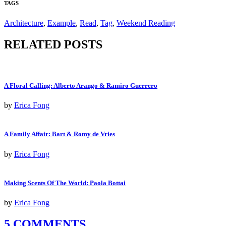
TAGS
Architecture
,
Example
,
Read
,
Tag
,
Weekend Reading
RELATED POSTS
A Floral Calling: Alberto Arango & Ramiro Guerrero
by
Erica Fong
A Family Affair: Bart & Romy de Vries
by
Erica Fong
Making Scents Of The World: Paola Bottai
by
Erica Fong
5 COMMENTS