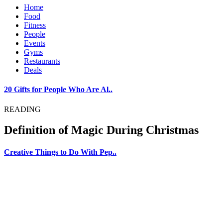
Home
Food
Fitness
People
Events
Gyms
Restaurants
Deals
20 Gifts for People Who Are Al..
READING
Definition of Magic During Christmas
Creative Things to Do With Pep..