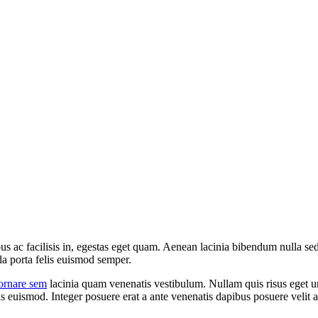
us ac facilisis in, egestas eget quam. Aenean lacinia bibendum nulla s
la porta felis euismod semper.
ornare sem
lacinia quam venenatis vestibulum. Nullam quis risus eget urn
euismod. Integer posuere erat a ante venenatis dapibus posuere velit al