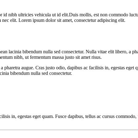
d nibh ultricies vehicula ut id elit.Duis mollis, est non commodo luctus, 
m nec elit. Lorem ipsum dolor sit amet, consectetur adipiscing elit.
an lacinia bibendum nulla sed consectetur. Nulla vitae elit libero, a pha
ntum nibh, ut fermentum massa justo sit amet risus.
 a pharetra augue. Cras justo odio, dapibus ac facilisis in, egestas ege
cinia bibendum nulla sed consectetur.
 facilisis in, egestas eget quam. Fusce dapibus, tellus ac cursus commod