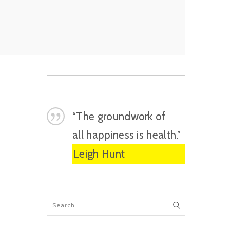
“The groundwork of
all happiness is health.”
Leigh Hunt