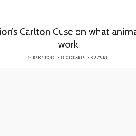
sion’s Carlton Cuse on what anima
work
ERICA FONG
22 DECEMBER
CULTURE
by